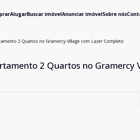
prar
Alugar
Buscar imóvel
Anunciar imóvel
Sobre nós
Cont
artamento 2 Quartos no Gramercy Village com Lazer Completo
artamento 2 Quartos no Gramercy V