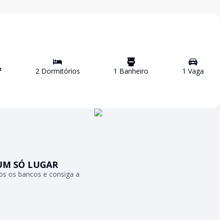
²
2
Dormitório
s
1
Banheiro
1
Vaga
UM SÓ LUGAR
s os bancos e consiga a