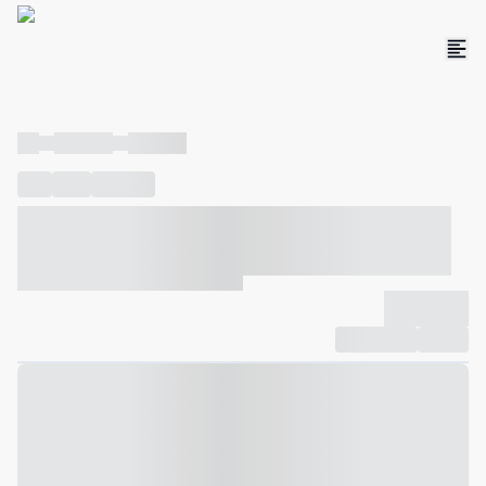
----
----- -----
----- -----
----
-----
---- ------
----- ----- -- ------ ---- ---- -- ----- ----- -----
--- ------
----- ----- -- ------ ----- ----- -- ------
-------------
Compartilhar
Favorito