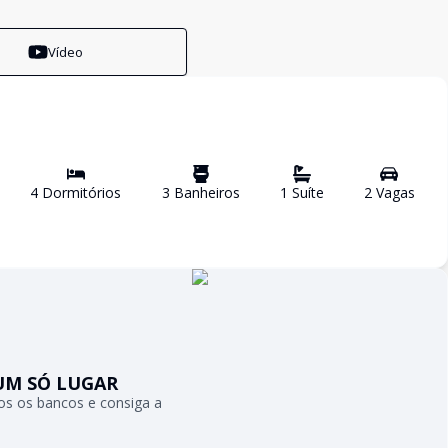
Vídeo
4
Dormitório
s
3
Banheiro
s
1
Suíte
2
Vaga
s
UM SÓ LUGAR
s os bancos e consiga a