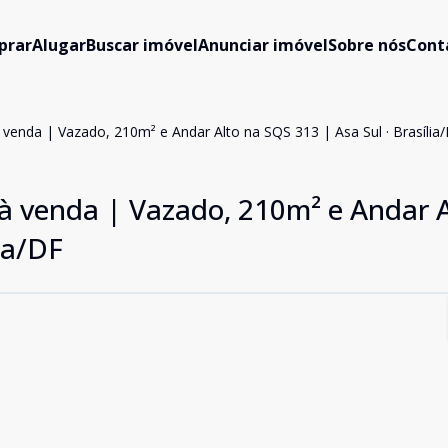
prar
Alugar
Buscar imóvel
Anunciar imóvel
Sobre nós
Cont
venda | Vazado, 210m² e Andar Alto na SQS 313 | Asa Sul · Brasília
 venda | Vazado, 210m² e Andar A
ia/DF