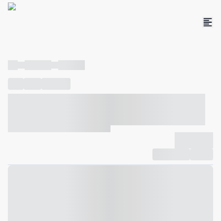
----
----- -----
----- -----
----
-----
---- ------
----- ----- -- ------ ---- ---- -- ----- ----- -----
--- ------
----- ----- -- ------ ----- ----- -- ------
-------------
Compartilhar
Favorito