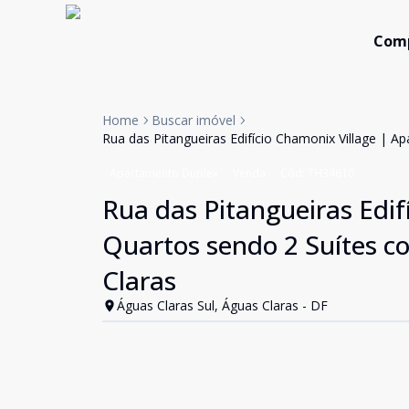
Com
Home
Buscar imóvel
Rua das Pitangueiras Edifício Chamonix Village | 
Apartamento Duplex
Venda
Cód:
TH34610
Rua das Pitangueiras Edif
Quartos sendo 2 Suítes c
Claras
Águas Claras Sul, Águas Claras - DF