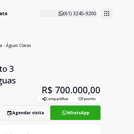
ato
(61) 3245-9200
a - Águas Claras
to 3
guas
R$ 700.000,00
Compartilhar
Favorito
Agendar visita
WhatsApp