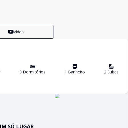
Vídeo
²
3
Dormitório
s
1
Banheiro
2
Suíte
s
UM SÓ LUGAR