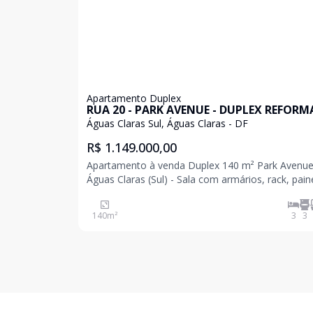
Apartamento Duplex
RUA 20 - PARK AVENUE - DUPLEX REFOR
- DESOCUPADO - NASCENTE - ACEITA
Águas Claras Sul, Águas Claras - DF
FINANCIAMENTO - ÁGUAS CLARAS/DF
R$ 1.149.000,00
Apartamento à venda Duplex 140 m² Park Avenue
Águas Claras (Sul) - Sala com armários, rack, painel e
projeto de iluminação - Cozinha com armários
planejados de alta qualidade - 03 quartos, sendo
140
m²
3
3
suíte com closet, todos com armários planejados