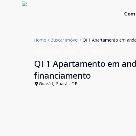
Com
Home
Buscar imóvel
QI 1 Apartamento em andar
Apartamento
Venda
Cód:
TH33744
QI 1 Apartamento em anda
financiamento
Guará I, Guará - DF