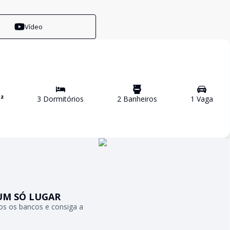
Vídeo
²
3
Dormitório
s
2
Banheiro
s
1
Vaga
UM SÓ LUGAR
s os bancos e consiga a