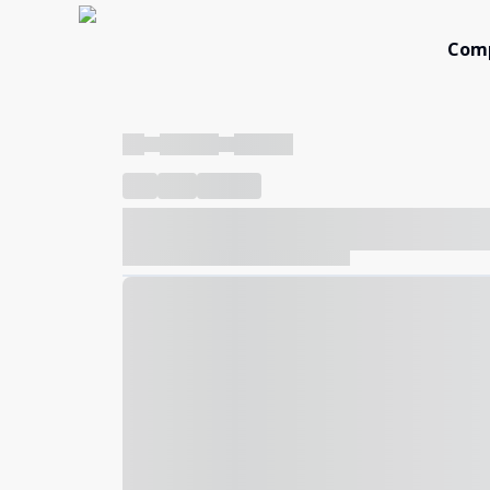
Com
----
----- -----
----- -----
----
-----
---- ------
----- ----- -- ------ ---- ---- -- ---
----- ----- -- ------ ----- ----- -- ------