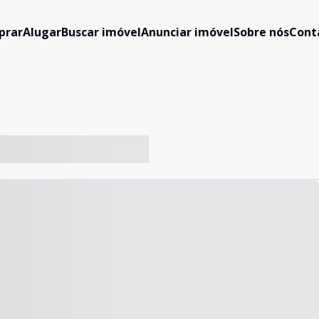
prar
Alugar
Buscar imóvel
Anunciar imóvel
Sobre nós
Cont
-- ----- ----- --- ------