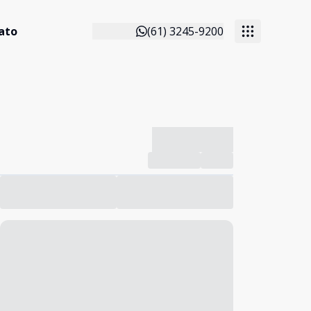
ato
(61) 3245-9200
-------------
Compartilhar
Favorito