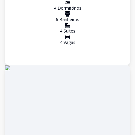
4
Dormitório
s
6
Banheiro
s
4
Suíte
s
4
Vaga
s