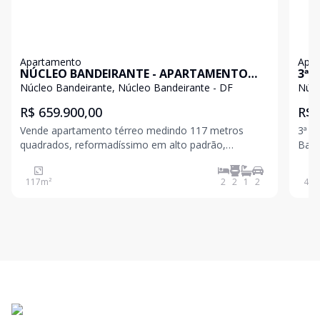
Apartamento
Apa
NÚCLEO BANDEIRANTE - APARTAMENTO
3ª 
TÉRREO 2 QUARTOS SENDO 1 SUÍTE
Qua
Núcleo Bandeirante, Núcleo Bandeirante - DF
Núcl
REFORMADO ACEITA FINANCIAMENTO E
Fin
R$ 659.900,00
R$ 
FGTS
Ban
Vende apartamento térreo medindo 117 metros
3ª A
quadrados, reformadíssimo em alto padrão,
Banh
instalação elétrica e hidráulica novas, infraestrutura
Bandeirante Se 
completa para instalação de ar condicionado na sala
tota
117
m²
2
2
1
2
46
m
e na suíte master. Características: 2 Quartos, sendo 1
pron
opor