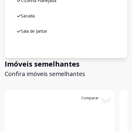
Cozinha Planejada
Sacada
Sala de Jantar
Imóveis semelhantes
Confira imóveis semelhantes
Cód:
RBM2207
Comparar
Có