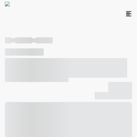
----
----- -----
----- -----
----
-----
---- ------
----- ----- -- ------ ---- ---- -- ----- ----- -----
--- ------
----- ----- -- ------ ----- ----- -- ------
-------------
Compartilhar
Favorito