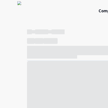
Com
----
----- -----
----- -----
----
-----
---- ------
----- ----- -- ------ ---- ---- -- ---
----- ----- -- ------ ----- ----- -- ------