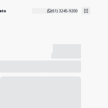
ato
(61) 3245-9200
-------------
Compartilhar
Favorito