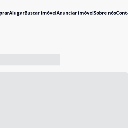
prar
Alugar
Buscar imóvel
Anunciar imóvel
Sobre nós
Cont
-- ----- ----- --- ------