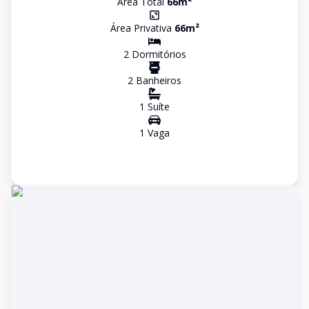
Área Total
66
m²
Área Privativa
66
m²
2
Dormitório
s
2
Banheiro
s
1
Suíte
1
Vaga