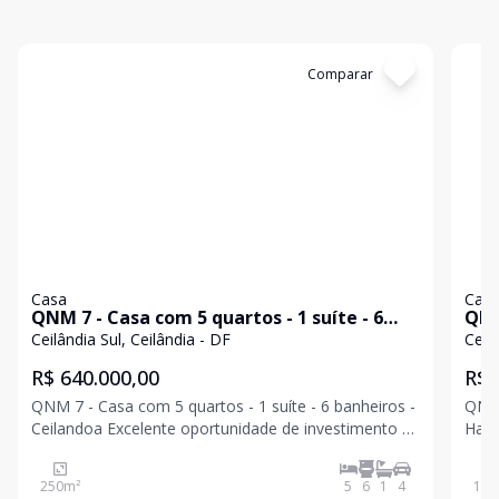
Cód:
TH34977
Comparar
Có
Casa
Cas
QNM 7 - Casa com 5 quartos - 1 suíte - 6
QNN 
banheiros - Ceilândia
Chu
Ceilândia Sul, Ceilândia - DF
Ceilâ
fin
R$ 640.000,00
R$ 
QNM 7 - Casa com 5 quartos - 1 suíte - 6 banheiros -
QNN 
Ceilandoa Excelente oportunidade de investimento e
Habi
moradia. Imóvel de esquina com área privativa de
Sul Oportunidade para quem busca espaço, conforto
250m² com destinação comercial, localizado em
e um
250
m²
5
6
1
4
142
ponto estratégico e de grande visibilidade, ideal