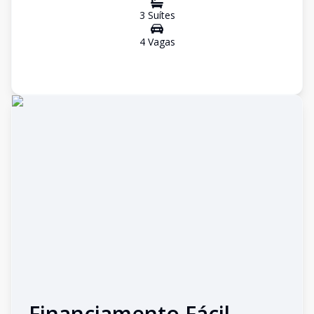
3
Suíte
s
4
Vaga
s
Financiamento Fácil