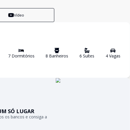
Vídeo
7
Dormitório
s
8
Banheiro
s
6
Suíte
s
4
Vaga
s
UM SÓ LUGAR
s os bancos e consiga a