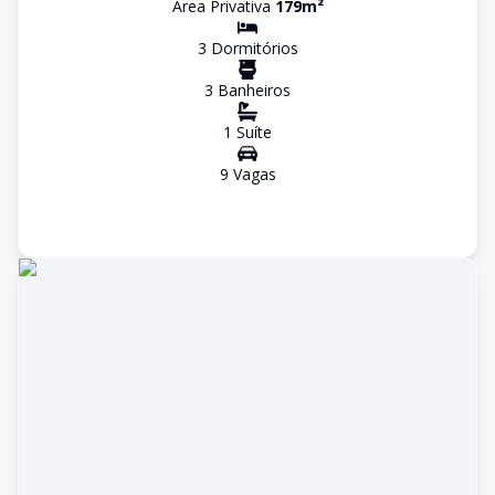
Área Privativa
179
m²
3
Dormitório
s
3
Banheiro
s
1
Suíte
9
Vaga
s