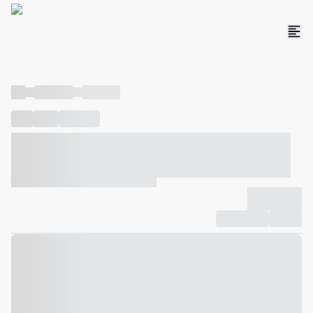
----
----- -----
----- -----
----
-----
---- ------
----- ----- -- ------ ---- ---- -- ----- ----- -----
--- ------
----- ----- -- ------ ----- ----- -- ------
-------------
Compartilhar
Favorito