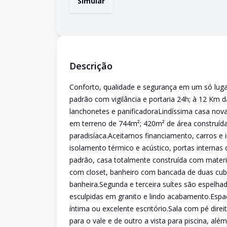
Simular
Descrição
Conforto, qualidade e segurança em um só lug
padrão com vigilância e portaria 24h; à 12 Km 
lanchonetes e panificadoraLindíssima casa nova
em terreno de 744m²; 420m² de área construída
paradisíaca.Aceitamos financiamento, carros 
isolamento térmico e acústico, portas internas
padrão, casa totalmente construída com materiai
com closet, banheiro com bancada de duas cuba
banheira.Segunda e terceira suítes são espelh
esculpidas em granito e lindo acabamento.Espaç
íntima ou excelente escritório.Sala com pé direi
para o vale e de outro a vista para piscina, a