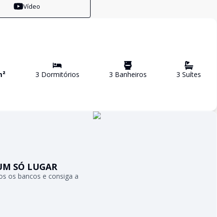
Vídeo
m²
3
Dormitório
s
3
Banheiro
s
3
Suíte
s
UM SÓ LUGAR
s os bancos e consiga a