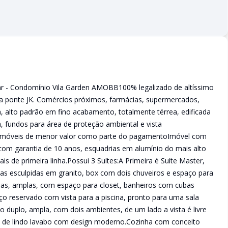
ar - Condomínio Vila Garden AMOBB100% legalizado de altíssimo
da ponte JK. Comércios próximos, farmácias, supermercados,
, alto padrão em fino acabamento, totalmente térrea, edificada
, fundos para área de proteção ambiental e vista
e imóveis de menor valor como parte do pagamentoImóvel com
 com garantia de 10 anos, esquadrias em alumínio do mais alto
s de primeira linha.Possui 3 Suítes:A Primeira é Suíte Master,
s esculpidas em granito, box com dois chuveiros e espaço para
adas, amplas, com espaço para closet, banheiros com cubas
o reservado com vista para a piscina, pronto para uma sala
to duplo, ampla, com dois ambientes, de um lado a vista é livre
lém de lindo lavabo com design moderno.Cozinha com conceito