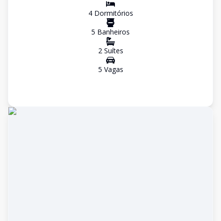
4
Dormitório
s
5
Banheiro
s
2
Suíte
s
5
Vaga
s