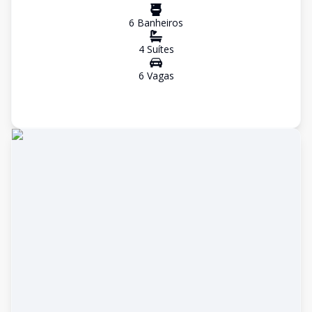
6
Banheiro
s
4
Suíte
s
6
Vaga
s