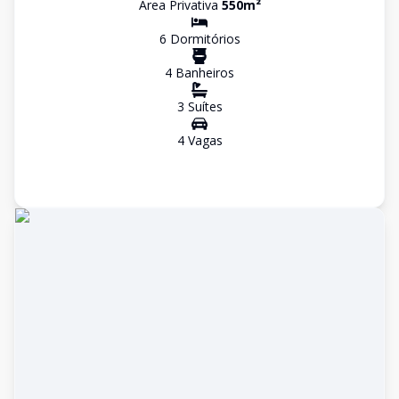
Área Privativa
550
m²
6
Dormitório
s
4
Banheiro
s
3
Suíte
s
4
Vaga
s