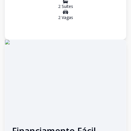
2
Suíte
s
2
Vaga
s
Financiamento Fácil