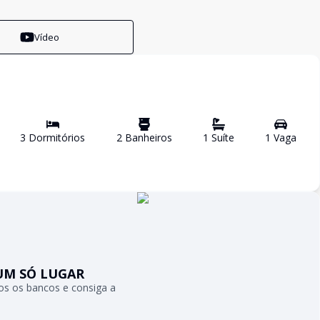
Vídeo
3
Dormitório
s
2
Banheiro
s
1
Suíte
1
Vaga
UM SÓ LUGAR
s os bancos e consiga a