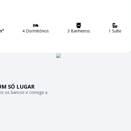
m²
4
Dormitório
s
3
Banheiro
s
1
Suíte
UM SÓ LUGAR
s os bancos e consiga a