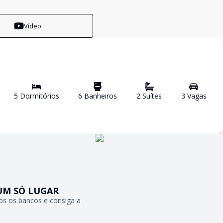
Vídeo
5
Dormitório
s
6
Banheiro
s
2
Suíte
s
3
Vaga
s
UM SÓ LUGAR
s os bancos e consiga a