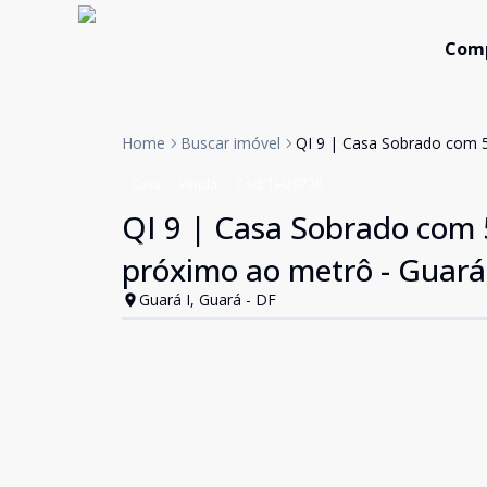
Com
Home
Buscar imóvel
QI 9 | Casa Sobrado com 5 
Casa
Venda
Cód:
TH29738
QI 9 | Casa Sobrado com 5 
próximo ao metrô - Guará
Guará I, Guará - DF