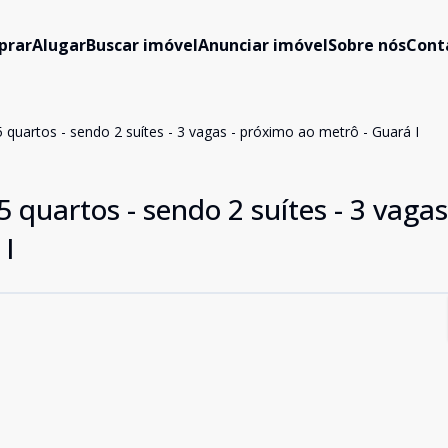
prar
Alugar
Buscar imóvel
Anunciar imóvel
Sobre nós
Cont
quartos - sendo 2 suítes - 3 vagas - próximo ao metrô - Guará I
quartos - sendo 2 suítes - 3 vagas
 I