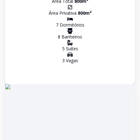
Área Total
800
m²
Área Privativa
800
m²
7
Dormitório
s
8
Banheiro
s
5
Suíte
s
3
Vaga
s