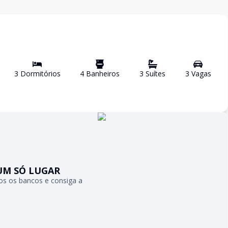
3
Dormitório
s
4
Banheiro
s
3
Suíte
s
3
Vaga
s
UM SÓ LUGAR
s os bancos e consiga a