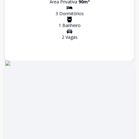
Área Privativa
90
m²
3
Dormitório
s
1
Banheiro
2
Vaga
s