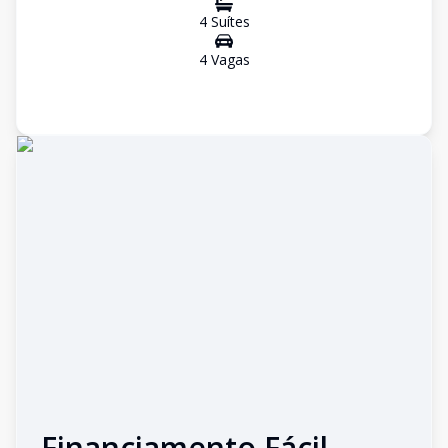
4
Suíte
s
4
Vaga
s
Financiamento Fácil