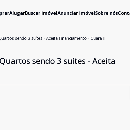
prar
Alugar
Buscar imóvel
Anunciar imóvel
Sobre nós
Cont
uartos sendo 3 suítes - Aceita Financiamento - Guará II
Quartos sendo 3 suítes - Aceita