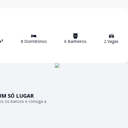
m²
8
Dormitório
s
6
Banheiro
s
2
Vaga
s
UM SÓ LUGAR
s os bancos e consiga a