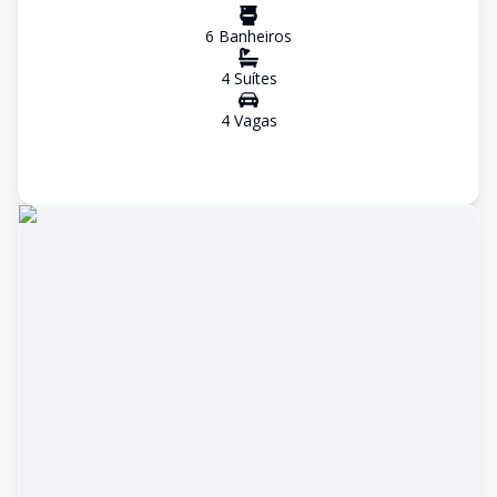
6
Banheiro
s
4
Suíte
s
4
Vaga
s