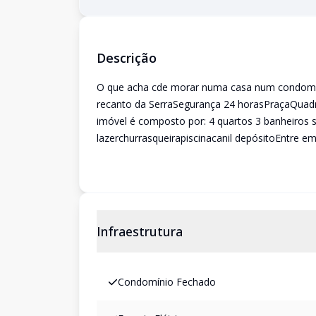
Descrição
O que acha cde morar numa casa num condomí
recanto da SerraSegurança 24 horasPraçaQuadra
imóvel é composto por: 4 quartos 3 banheiros 
lazerchurrasqueirapiscinacanil depósitoEntre e
Infraestrutura
Condomínio Fechado