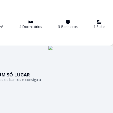
m²
4
Dormitório
s
3
Banheiro
s
1
Suíte
UM SÓ LUGAR
s os bancos e consiga a