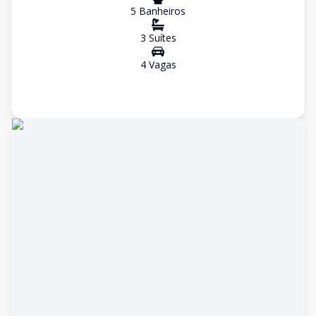
5
Banheiro
s
3
Suíte
s
4
Vaga
s