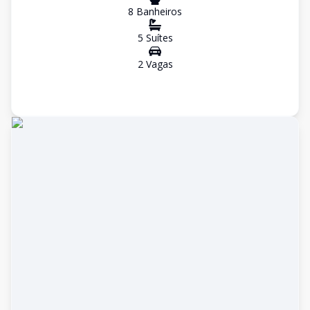
8
Banheiro
s
5
Suíte
s
2
Vaga
s