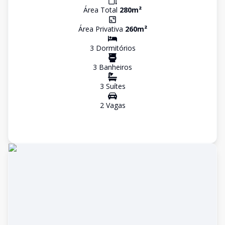
Área Total
280
m²
Área Privativa
260
m²
3
Dormitório
s
3
Banheiro
s
3
Suíte
s
2
Vaga
s