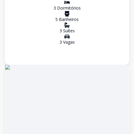
3
Dormitório
s
5
Banheiro
s
3
Suíte
s
3
Vaga
s