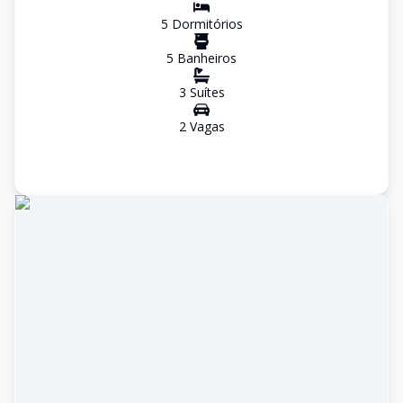
5
Dormitório
s
5
Banheiro
s
3
Suíte
s
2
Vaga
s