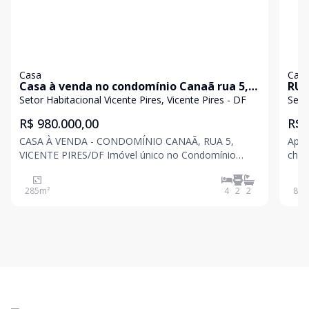
Casa
Cas
Casa à venda no condomínio Canaã rua 5,
RUA
Vicente Pires, DF
TÉRREA SOFISTIC
Setor Habitacional Vicente Pires, Vicente Pires - DF
Seto
EXC
R$ 980.000,00
R$ 
CASA À VENDA - CONDOMÍNIO CANAÃ, RUA 5,
Apre
VICENTE PIRES/DF Imóvel único no Condomínio
char
Canaã, localizado na Rua 5 de Vicente Pires, em
ampl
condomínio extremamente familiar, tranquilo e que
cerc
285
m²
4
2
2
800
privilegia o contato com a natureza. A casa foi
funcion
totalmente reformada e
para