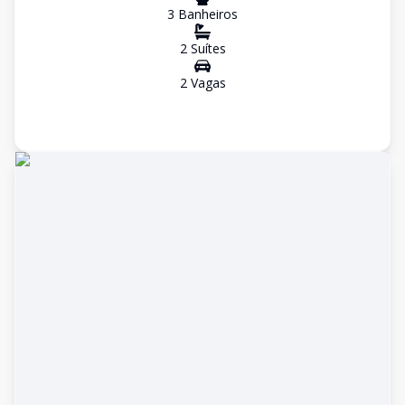
3
Banheiro
s
2
Suíte
s
2
Vaga
s