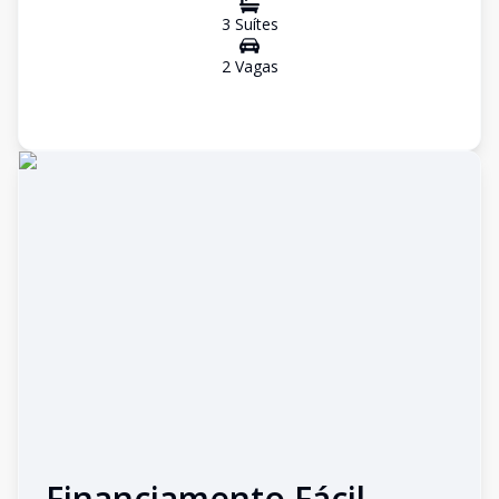
3
Suíte
s
2
Vaga
s
Financiamento Fácil