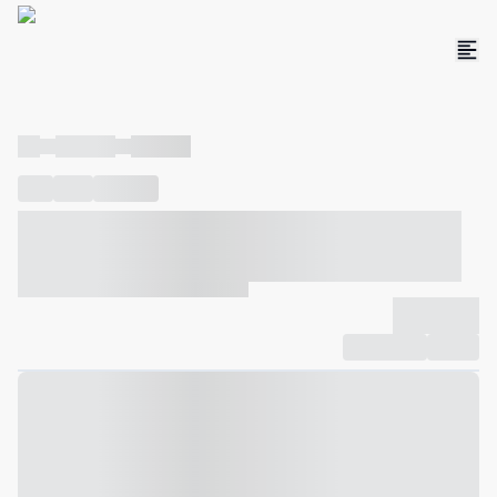
----
----- -----
----- -----
----
-----
---- ------
----- ----- -- ------ ---- ---- -- ----- ----- -----
--- ------
----- ----- -- ------ ----- ----- -- ------
-------------
Compartilhar
Favorito