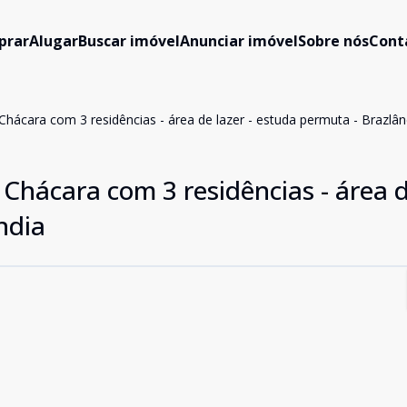
prar
Alugar
Buscar imóvel
Anunciar imóvel
Sobre nós
Cont
hácara com 3 residências - área de lazer - estuda permuta - Brazlân
Chácara com 3 residências - área d
ndia