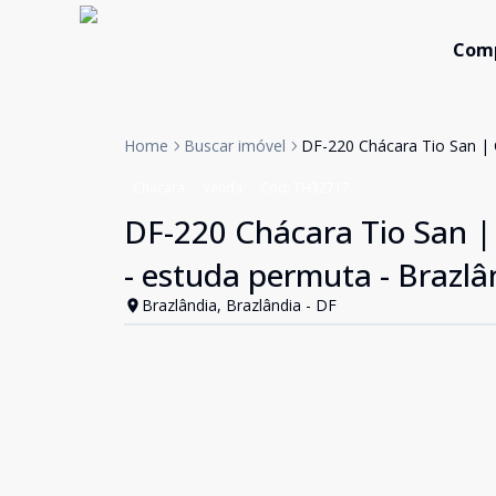
Com
Home
Buscar imóvel
DF-220 Chácara Tio San | C
Chácara
Venda
Cód:
TH32717
DF-220 Chácara Tio San | 
- estuda permuta - Brazlâ
Brazlândia, Brazlândia - DF