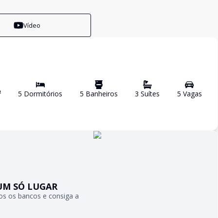
Vídeo
²
5
Dormitório
s
5
Banheiro
s
3
Suíte
s
5
Vaga
s
UM SÓ LUGAR
s os bancos e consiga a