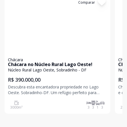
Cód:
EZ7957
Comparar
Có
Chácara
Chác
Chácara no Núcleo Rural Lago Oeste!
Chá
pis
Núcleo Rural Lago Oeste, Sobradinho - DF
Núcl
pla
R$ 390.000,00
R$ 
Descubra esta encantadora propriedade no Lago
Chác
Oeste. Sobradinho-DF. Um refúgio perfeito para
e co
quem busca conforto e tranquilidade em meio à
apro
natureza! ?? Destaques do imóvel: Casa espaçosa em
case
3000
m²
3
3
1
3
200
um terreno de 3.000 m² 3 quartos, sendo 1 suíte Sala
arej
cozi