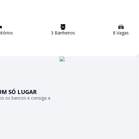
tório
s
3
Banheiro
s
8
Vaga
s
UM SÓ LUGAR
s os bancos e consiga a