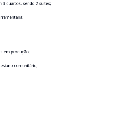
 3 quartos, sendo 2 suítes;
erramentaria;
as em produção;
esiano comunitário;