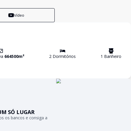
Vídeo
iva
664500
m²
2
Dormitório
s
1
Banheiro
UM SÓ LUGAR
s os bancos e consiga a