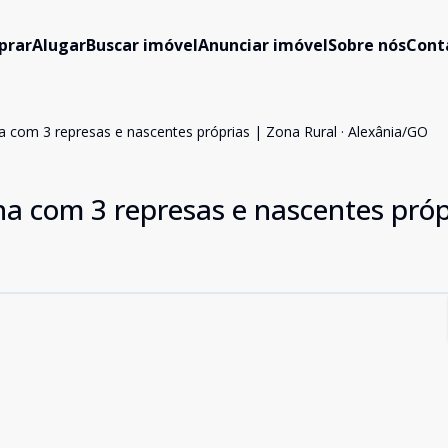
prar
Alugar
Buscar imóvel
Anunciar imóvel
Sobre nós
Cont
a com 3 represas e nascentes próprias | Zona Rural · Alexânia/GO
a com 3 represas e nascentes próp