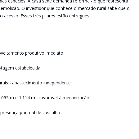
tiplas espécies. A casa sede demanda reforma - o que representa
emolição. O investidor que conhece o mercado rural sabe que o
o acesso. Esses três pilares estão entregues.
roveitamento produtivo imediato
astagem estabelecida
turais - abastecimento independente
 1.055 m e 1.114 m - favorável à mecanização
 presença pontual de cascalho