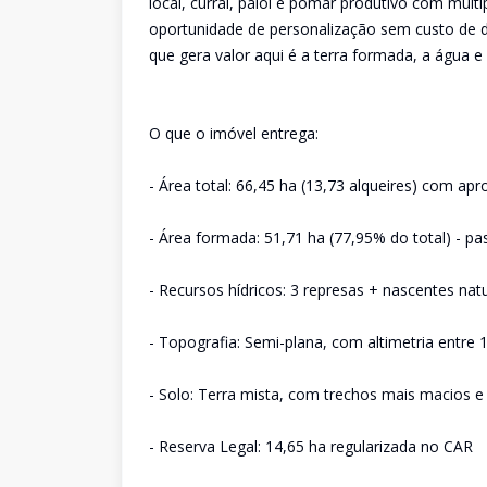
local, curral, paiol e pomar produtivo com múl
oportunidade de personalização sem custo de d
que gera valor aqui é a terra formada, a água e 
O que o imóvel entrega:
- Área total: 66,45 ha (13,73 alqueires) com ap
- Área formada: 51,71 ha (77,95% do total) - p
- Recursos hídricos: 3 represas + nascentes na
- Topografia: Semi-plana, com altimetria entre
- Solo: Terra mista, com trechos mais macios e
- Reserva Legal: 14,65 ha regularizada no CAR