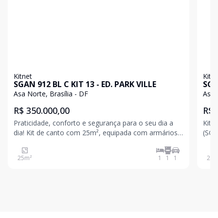
Kitnet
Kitn
SGAN 912 BL C KIT 13 - ED. PARK VILLE
SGA
MOB
Asa Norte, Brasília - DF
Asa 
ACE
R$ 350.000,00
R$ 
Praticidade, conforto e segurança para o seu dia a
Kitn
dia! Kit de canto com 25m², equipada com armários
(SGAN 912
planejados, cooktop e frigobar. Possui área de
inve
serviço conjugada, banheiro com box em blindex,
Bras
25
m²
1
1
1
28
m
piso laminado e cerâmico, além de 1 vaga de
Àrea pri
garagem.
nasc