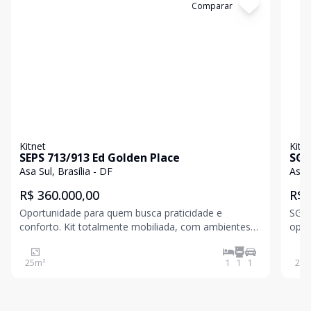
Cód:
SR1030
Comparar
Có
Kitnet
Kitn
SEPS 713/913 Ed Golden Place
SGA
- a
Asa Sul, Brasília - DF
Asa S
R$ 360.000,00
R$ 
Oportunidade para quem busca praticidade e
SGAS 910 - 
conforto. Kit totalmente mobiliada, com ambientes
opor
bem distribuídos, armários planejados e ar-
e um
condicionado. Condomínio com portaria 24h,
mobi
25
m²
1
1
1
27
m
elevador e garagem. Ideal para morar ou investir,
func
pronta para gerar qualid