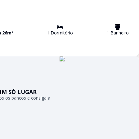
va
26
m²
1
Dormitório
1
Banheiro
UM SÓ LUGAR
s os bancos e consiga a