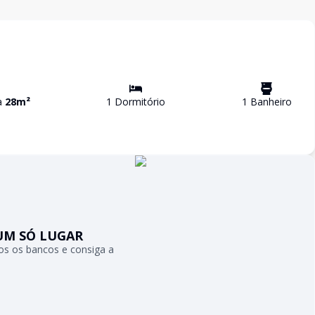
va
28
m²
1
Dormitório
1
Banheiro
UM SÓ LUGAR
s os bancos e consiga a