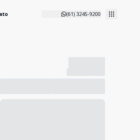
ato
(61) 3245-9200
-------------
Compartilhar
Favorito