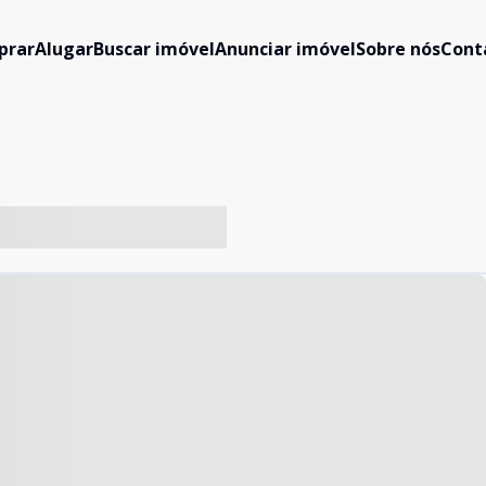
prar
Alugar
Buscar imóvel
Anunciar imóvel
Sobre nós
Cont
-- ----- ----- --- ------