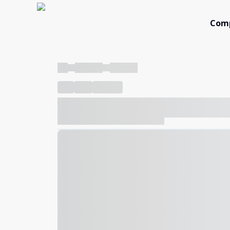
Com
----
----- -----
----- -----
----
-----
---- ------
----- ----- -- ------ ---- ---- -- ---
----- ----- -- ------ ----- ----- -- ------